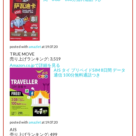
posted with
amazlet
at 19.07.20
TRUE MOVE
売り上げランキング: 3,519
Amazon.co.jpで詳細を見る
AIS タイ プリペイドSIM 8日間 データ
通信 100分無料通話つき
posted with
amazlet
at 19.07.20
AIS
売り上げランキング: 499