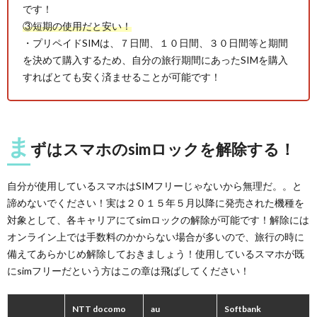
です！
③短期の使用だと安い！
・プリペイドSIMは、７日間、１０日間、３０日間等と期間
を決めて購入するため、自分の旅行期間にあったSIMを購入
すればとても安く済ませることが可能です！
ま
ずはスマホのsimロックを解除する！
自分が使用しているスマホはSIMフリーじゃないから無理だ。。と
諦めないでください！実は２０１５年５月以降に発売された機種を
対象として、各キャリアにてsimロックの解除が可能です！解除には
オンライン上では手数料のかからない場合が多いので、旅行の時に
備えてあらかじめ解除しておきましょう！使用しているスマホが既
にsimフリーだという方はこの章は飛ばしてください！
NTT docomo
au
Softbank