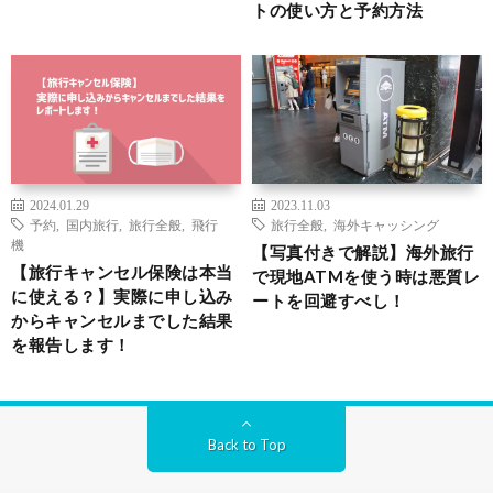
トの使い方と予約方法
2024.01.29
2023.11.03
予約
,
国内旅行
,
旅行全般
,
飛行
旅行全般
,
海外キャッシング
機
【写真付きで解説】海外旅行
【旅行キャンセル保険は本当
で現地ATMを使う時は悪質レ
に使える？】実際に申し込み
ートを回避すべし！
からキャンセルまでした結果
を報告します！
Back to Top