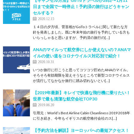
【キャンセル方法】GoToトラベルが28日〜1月11
日まで全国で一時停止！予約済の旅行はどうキャン
セルする？
2020.12.15
１４日の夕方頃、菅首相がGoToトラベルに関して新たな方
針を発表しました。既に年末年始の旅行を予約している方も
いらっしゃると思いますが、予約済の旅行の[…]
ANAのマイルって航空券にしか使えないの？ANAマ
イルの使い道をコロナウイルス対応別で紹介！
2020.10.31
いつか旅行に行こうと思ってコツコツ貯めたANAのマイル。
そろそろ有効期限を迎えそうなところで新型コロナウイルス
が流行してなかなか旅行に踏み切れないとい[…]
【2019年最新】キレイで快適な飛行機に乗りたい！
世界で最も清潔な航空会社TOP30
2019.06.20
引用元：World’s Best Airline Cabin Cleanliness 2019 2018年
に引き続き、今年もイギリスの航空格付会社のス[…]
【予約方法を解説】ヨーロッパへの最短アクセス！