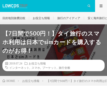
目的地別旅費比較
お役立ち情報
旅行のアイディア
安く海外旅行
【7日間で500円！】タイ旅行のスマ
ホ利用は日本でsimカードを購入する
のがお得！
2019.07.24
お役立ち情報
インターネット
,
スマホ
,
プーケット
,
旅行全般
お役立ち情報
【7日間で500円！】タイ旅行のスマホ利用は
HOME