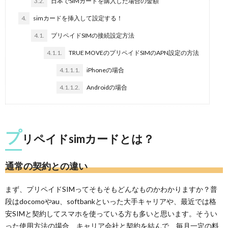
3.2.
日本でSIMカードを購入した場合の金額
4.
simカードを挿入して設定する！
4.1.
プリペイドSIMの接続設定方法
4.1.1.
TRUE MOVEのプリペイドSIMのAPN設定の方法
4.1.1.1.
iPhoneの場合
4.1.1.2.
Androidの場合
プ
リペイドsimカードとは？
通常の契約との違い
まず、プリペイドSIMってそもそもどんなものかわかりますか？普
段はdocomoやau、softbankといった大手キャリアや、最近では格
安SIMと契約してスマホを使っている方も多いと思います。そうい
った使用方法の場合、キャリア会社と契約を結んで、毎月一定の料