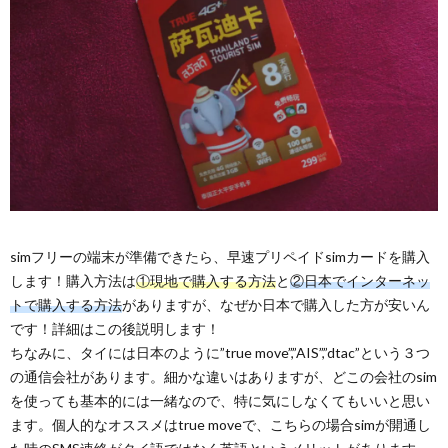
simフリーの端末が準備できたら、早速プリペイドsimカードを購入
します！購入方法は
①現地で購入する方法
と
②日本でインターネッ
トで購入する方法
がありますが、なぜか日本で購入した方が安いん
です！詳細はこの後説明します！
ちなみに、タイには日本のように”true move”,”AIS”,”dtac”という３つ
の通信会社があります。細かな違いはありますが、どこの会社のsim
を使っても基本的には一緒なので、特に気にしなくてもいいと思い
ます。個人的なオススメはtrue moveで、こちらの場合simが開通し