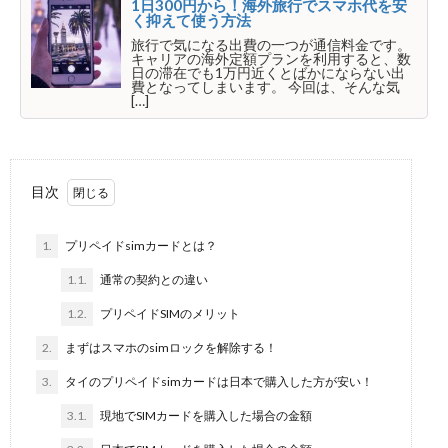
1日300円から！海外旅行でスマホ代を安
く抑えて使う方法
旅行で気になる出費の一つが通信料金です。
キャリアの海外定額プランを利用すると、数
日の滞在でも1万円近くとばかにならない出
費となってしまいます。 今回は、そんな気
[…]
目次
1.
プリペイドsimカードとは？
1.1.
通常の契約との違い
1.2.
プリペイドSIMのメリット
2.
まずはスマホのsimロックを解除する！
3.
タイのプリペイドsimカードは日本で購入した方が安い！
3.1.
現地でSIMカードを購入した場合の金額