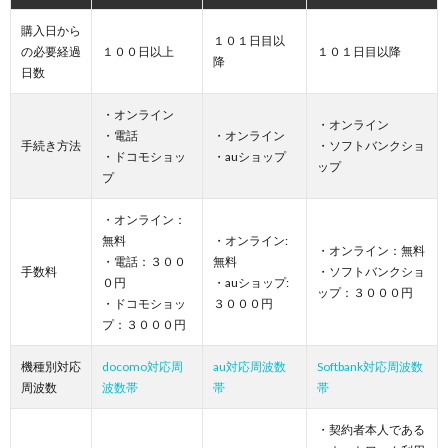
購入日から
１０１日目以
の必要経過
１００日以上
１０１日目以降
降
日数
・オンライン
・オンライン
・電話
・オンライン
手続き方法
・ソフトバンクショ
・ドコモショッ
・auショップ
ップ
プ
・オンライン：
無料
・オンライン:
・オンライン：無料
・電話：３００
無料
手数料
・ソフトバンクショ
０円
・auショップ:
ップ：３０００円
・ドコモショッ
３０００円
プ：３０００円
機種別対応
docomo対応周
au対応周波数
Softbank対応周波数
周波数
波数帯
帯
帯
・契約者本人である