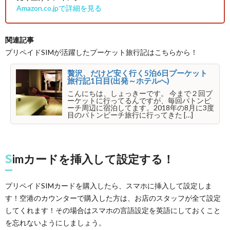
Amazon.co.jpで詳細を見る
関連記事
プリペイドSIMが活躍したプーケット旅行記はこちらから！
贅沢、だけど安く行く5泊6日プーケット
旅行記1日目(出発～ホテルへ)
こんにちは、しょっきーです。 今まで２回プ
ーケットに行ってるんですが、毎回パトンビ
ーチ周辺に宿泊してます。2018年の8月に3度
目のパトンビーチ旅行に行ってきた […]
s
imカードを挿入して設定する！
プリペイドSIMカードを購入したら、スマホに挿入して設定しま
す！空港のカウンターで購入した方は、お店のスタッフが全て設定
してくれます！その場合はスマホの言語設定を英語にしておくこと
を忘れないようにしましょう。