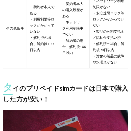
・ネットワーク利用
・契約者本人
・契約者本人で
制限がない
の購入履歴が
ある
・安心遠隔ロック等
ある
・利用制限等ロ
ロックがかかってい
・ネットワー
ックがかかって
ない
その他条件
ク利用制限中
いない
・製品の分割支払金
でない
・解約済の場
／賦払金支払い済
・解約済の場
合、解約後100
・解約済の場合、解
合、解約後100
日以内
約後90日以内
日以内
・対象の製品に故障
や水濡れがない
タ
イのプリペイドsimカードは日本で購入
した方が安い！